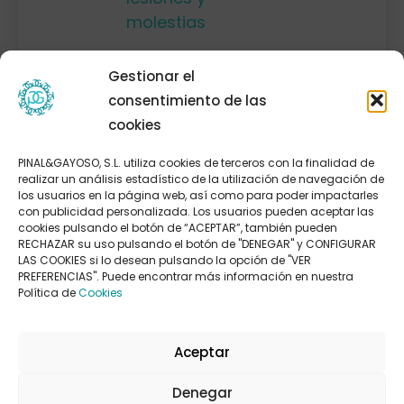
molestias
Tratamiento de
Gestionar el
fracturas en La
consentimiento de las
Coruña:
cookies
recuperación
PINAL&GAYOSO, S.L. utiliza cookies de terceros con la finalidad de
rápida y eficaz
realizar un análisis estadístico de la utilización de navegación de
los usuarios en la página web, así como para poder impactarles
Tratamiento de
con publicidad personalizada. Los usuarios pueden aceptar las
cookies pulsando el botón de “ACEPTAR”, también pueden
lesiones en
RECHAZAR su uso pulsando el botón de "DENEGAR" y CONFIGURAR
atletas
LAS COOKIES si lo desean pulsando la opción de "VER
PREFERENCIAS". Puede encontrar más información en nuestra
profesionales en
Política de
Cookies
La Coruña
Aceptar
Denegar